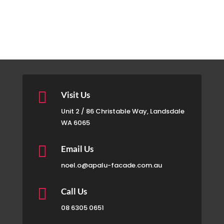

Visit Us
Unit 2 / 86 Christable Way, Landsdale
WA 6065

Email Us
noel.o@apalu-facade.com.au

Call Us
08 6305 0651