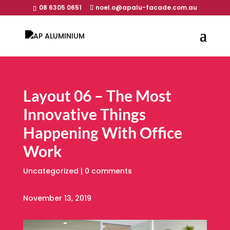
08 6305 0651
noel.o@apalu-facade.com.au
Layout 06 – The Most
Innovative Things
Happening With Office
Work
Uncategorized
|
0 comments
November 13, 2019